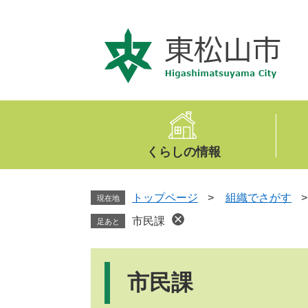
ペ
メ
ー
ニ
ジ
ュ
の
ー
先
を
頭
飛
で
ば
す
し
。
て
くらしの情報
本
文
へ
トップページ
>
組織でさがす
現在地
市民課
足あと
本
文
市民課