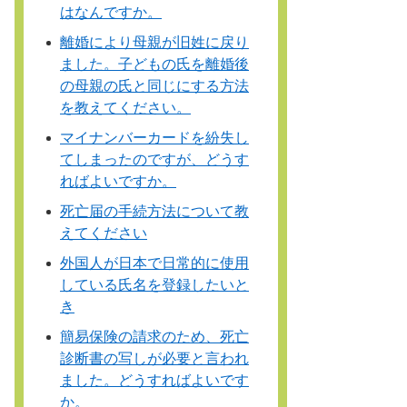
はなんですか。
離婚により母親が旧姓に戻り
ました。子どもの氏を離婚後
の母親の氏と同じにする方法
を教えてください。
マイナンバーカードを紛失し
てしまったのですが、どうす
ればよいですか。
死亡届の手続方法について教
えてください
外国人が日本で日常的に使用
している氏名を登録したいと
き
簡易保険の請求のため、死亡
診断書の写しが必要と言われ
ました。どうすればよいです
か。