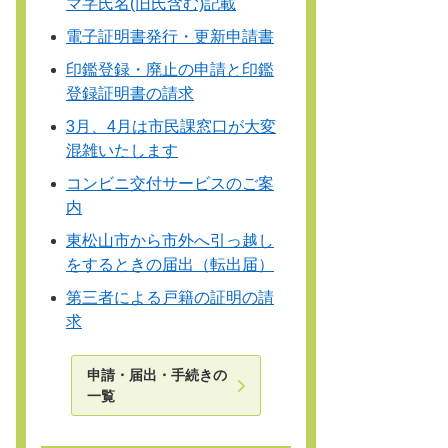
マ字氏名(旧氏含む)記載
電子証明書発行・更新申請書
印鑑登録・廃止の申請と印鑑
登録証明書の請求
3月、4月は市民課窓口が大変
混雑いたします
コンビニ交付サービスのご案
内
東松山市から市外へ引っ越し
をするときの届出（転出届）
第三者による戸籍の証明の請
求
申請・届出・手続きの
一覧