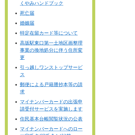
くやみハンドブック
死亡届
婚姻届
特定在留カード等について
高坂駅東口第一土地区画整理
事業の換地処分に伴う住所変
更
引っ越しワンストップサービ
ス
郵便による戸籍謄抄本等の請
求
マイナンバーカードの出張申
請受付サービスを実施します
住民基本台帳閲覧状況の公表
マイナンバーカードへのロー