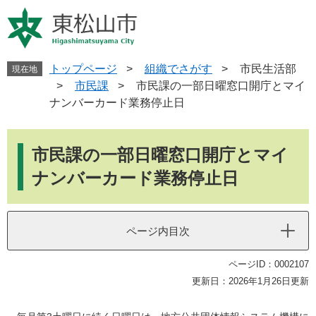
ペ
メ
ー
ニ
ジ
ュ
の
ー
先
を
トップページ
>
組織でさがす
>
市民生活部
現在地
頭
飛
>
市民課
>
市民課の一部日曜窓口開庁とマイ
で
ば
ナンバーカード業務停止日
す
し
。
て
本
本
文
市民課の一部日曜窓口開庁とマイ
文
へ
ナンバーカード業務停止日
ページ内目次
ページID：0002107
更新日：2026年1月26日更新