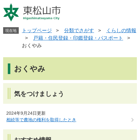
ペ
メ
ー
ニ
ジ
ュ
の
ー
先
を
トップページ
>
分類でさがす
>
くらしの情報
現在地
頭
飛
>
戸籍・住民登録・印鑑登録・パスポート
>
で
ば
おくやみ
す
し
。
て
本
本
文
おくやみ
文
へ
気をつけましょう
2024年9月24日更新
相続等で農地の権利を取得したとき
おすすめ情報