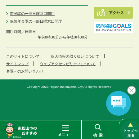
アクセス
市民課の一部日曜窓口開庁
保険年金課の一部日曜窓口開庁
開庁時間／
日曜日
午前8時30分から午後0時30分
このサイトについて
個人情報の取り扱いについて
サイトマップ
ウェブアクセシビリティについて
各課へのお問い合わせ
Copyright 2023 Higashimatsuyama City All Rights Reserved.
東
メ
検
松
ニ
索
山
ュ