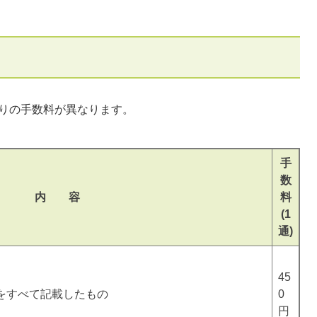
りの手数料が異なります。
手
数
内 容
料
(1
通)
45
をすべて記載したもの
0
円