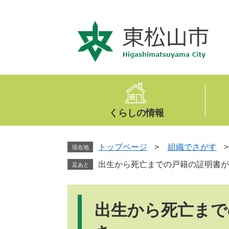
ペ
メ
ー
ニ
ジ
ュ
の
ー
先
を
頭
飛
で
ば
す
し
。
て
くらしの情報
本
文
へ
トップページ
>
組織でさがす
現在地
出生から死亡までの戸籍の証明書が
足あと
本
文
出生から死亡まで