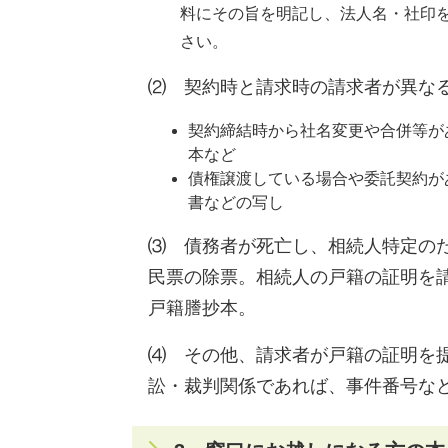
料にその旨を明記し、法人名・社印
さい。
⑵ 契約時と請求時の請求者が異な
契約締結時から社名変更や合併等が
本など
債権譲渡している場合や委託契約が
書などの写し
⑶ 債務者が死亡し、相続人特定の
民票の除票。相続人の戸籍の証明を
戸籍謄抄本。
⑷ その他、請求者が戸籍の証明を
訟・裁判関係であれば、事件番号な