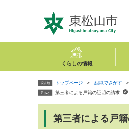
ペ
メ
ー
ニ
ジ
ュ
の
ー
先
を
頭
飛
で
ば
す
し
。
て
くらしの情報
本
文
へ
トップページ
>
組織でさがす
現在地
第三者による戸籍の証明の請求
足あと
本
文
第三者による戸籍