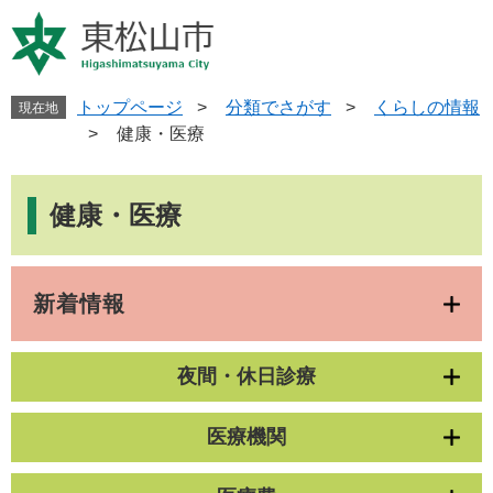
ペ
メ
ー
ニ
ジ
ュ
の
ー
先
を
トップページ
>
分類でさがす
>
くらしの情報
現在地
頭
飛
>
健康・医療
で
ば
す
し
本
。
て
文
健康・医療
本
文
へ
新着情報
夜間・休日診療
医療機関