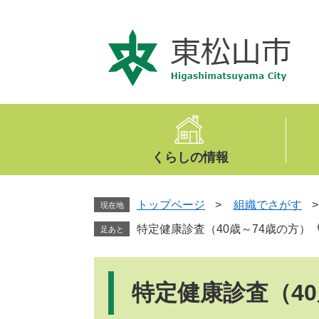
ペ
メ
ー
ニ
ジ
ュ
の
ー
先
を
頭
飛
で
ば
す
し
。
て
くらしの情報
本
文
へ
トップページ
>
組織でさがす
現在地
特定健康診査（40歳～74歳の方）
足あと
本
文
特定健康診査（40