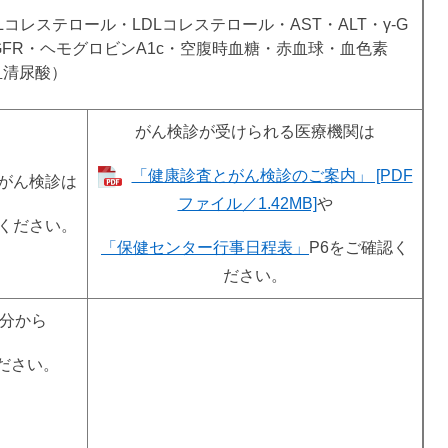
コレステロール・LDLコレステロール・AST・ALT・γ-G
GFR・ヘモグロビンA1c・空腹時血糖・赤血球・血色素
血清尿酸）
がん検診が受けられる医療機関は
「健康診査とがん検診のご案内」 [PDF
がん検診は
ファイル／1.42MB]
や
ください。
「保健センター行事日程表」
P6をご確認く
ださい。
0分から
ださい。