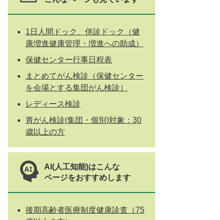
1日人間ドック、併診ドック（健
康増進健康管理・増進への助成）
保健センター行事日程表
まとめてがん検診（保健センター
を会場とする集団がん検診）
レディース検診
胃がん検診(集団・個別)対象：30
歳以上の方
AI(人工知能)はこんな
ページをおすすめします
後期高齢者医療制度健康診査（75