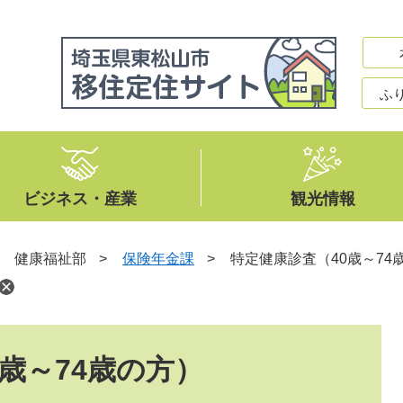
ふ
ビジネス・産業
観光情報
>
健康福祉部
>
保険年金課
>
特定健康診査（40歳～74
歳～74歳の方）