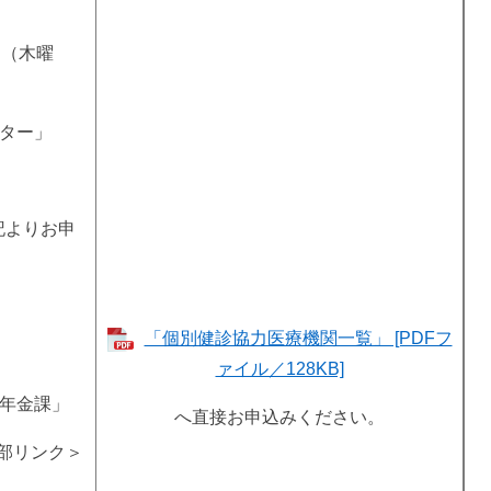
日（木曜
ンター」
記よりお申
「個別健診協力医療機関一覧」 [PDFフ
ァイル／128KB]
保険年金課」
へ直接お申込みください。
部リンク＞