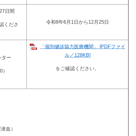
27日間
令和8年6月1日から12月25日
認くださ
「個別健診協力医療機関」 [PDFファイ
ル／128KB]
ンター
をご確認ください。
0）
尿潜血）