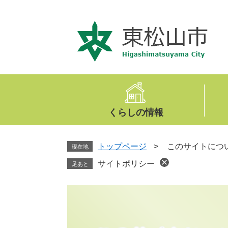
ペ
メ
ー
ニ
ジ
ュ
の
ー
先
を
頭
飛
で
ば
す
し
。
て
くらしの情報
本
文
へ
トップページ
>
このサイトにつ
現在地
サイトポリシー
足あと