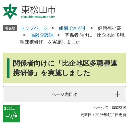
ペ
メ
ー
ニ
ジ
ュ
の
ー
先
を
トップページ
>
組織でさがす
>
健康福祉部
現在地
頭
飛
>
高齢介護課
>
関係者向けに「比企地区多職
で
ば
種連携研修」を実施しました
す
し
。
て
本
本
文
関係者向けに「比企地区多職種連
文
へ
携研修」を実施しました
ページ内目次
ページID：0002319
更新日：2026年4月1日更新