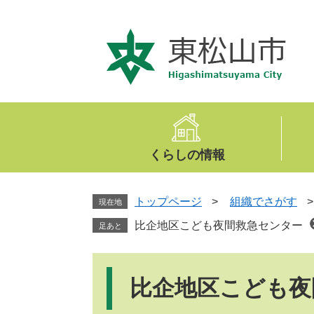
ペ
メ
ー
ニ
ジ
ュ
の
ー
先
を
頭
飛
で
ば
す
し
。
て
くらしの情報
本
文
へ
トップページ
>
組織でさがす
現在地
比企地区こども夜間救急センター
足あと
本
文
比企地区こども夜