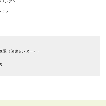
部リンク＞
ンク＞
進課（保健センター）
5