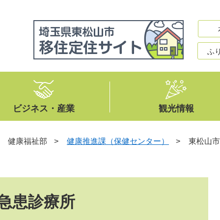
ふ
ビジネス・産業
観光情報
>
健康福祉部
>
健康推進課（保健センター）
>
東松山市
急患診療所