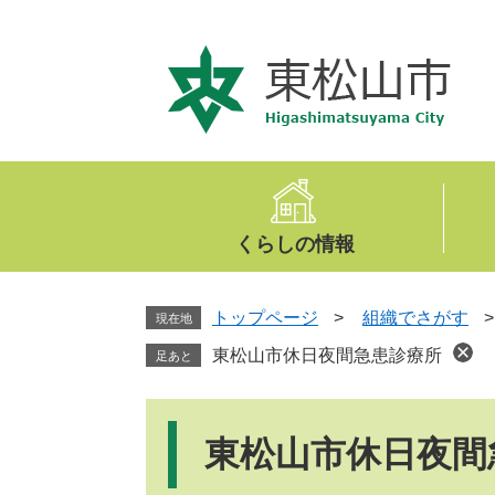
ペ
メ
ー
ニ
ジ
ュ
の
ー
先
を
頭
飛
で
ば
す
し
。
て
くらしの情報
本
文
へ
トップページ
>
組織でさがす
現在地
東松山市休日夜間急患診療所
足あと
本
文
東松山市休日夜間