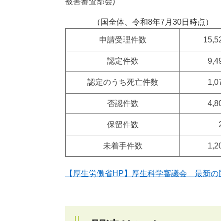
被害審査部会)
（国全体、令和8年7月30日時点）
申請受理件数
15,
認定件数
9,
認定のうち死亡件数
1,
否認件数
4,
保留件数
未着手件数
1,
【厚生労働省HP】厚生科学審議会 最新の