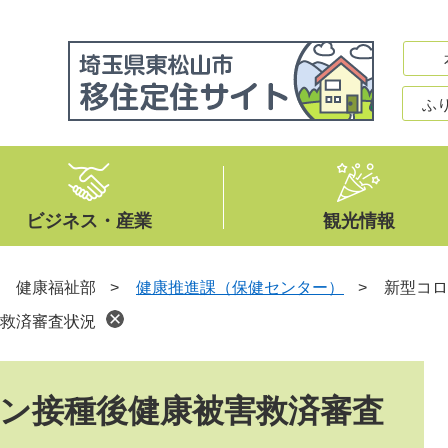
ふ
ビジネス・産業
観光情報
>
健康福祉部
>
健康推進課（保健センター）
>
新型コロ
救済審査状況
ン接種後健康被害救済審査