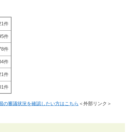
521件
495件
078件
804件
21件
201件
国の審議状況を確認したい方はこちら
＜外部リンク＞