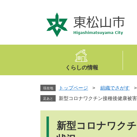
ペ
メ
ー
ニ
ジ
ュ
の
ー
先
を
頭
飛
で
ば
す
し
。
て
くらしの情報
本
文
へ
トップページ
>
組織でさがす
現在地
新型コロナワクチン接種後健康被害
足あと
本
文
新型コロナワクチ