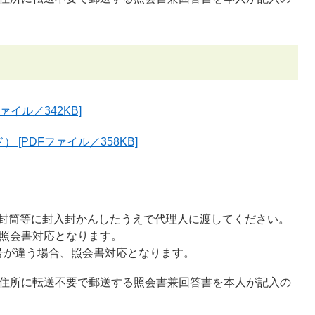
イル／342KB]
[PDFファイル／358KB]
。
封筒等に封入封かんしたうえで代理人に渡してください。
、照会書対応となります。
号が違う場合、照会書対応となります。
録住所に転送不要で郵送する照会書兼回答書を本人が記入の