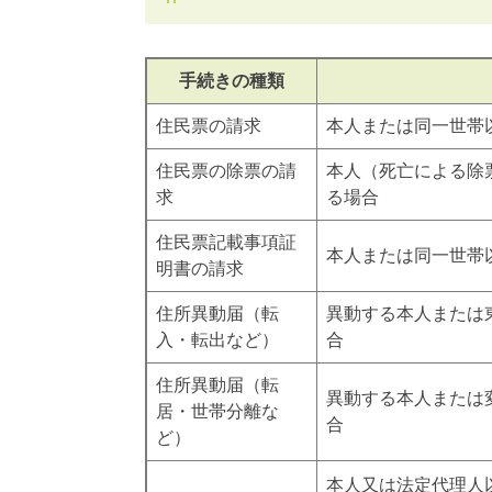
手続きの種類
住民票の請求
本人または同一世帯
住民票の除票の請
本人（死亡による除
求
る場合
住民票記載事項証
本人または同一世帯
明書の請求
住所異動届（転
異動する本人または
入・転出など）
合
住所異動届（転
異動する本人または
居・世帯分離な
合
ど）
本人又は法定代理人