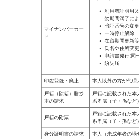
利用者証明用
効期間満了に
暗証番号の変
マイナンバーカー
一時停止解除
ド
在留期間更新
氏名や住所変更
申請書発行(同
紛失届
印鑑登録・廃止
本人以外の方が代理
戸籍（除籍）謄抄
戸籍に記載された本
本の請求
系卑属（子・孫など
戸籍に記載された本
戸籍の附票
系卑属（子・孫など
身分証明書の請求
本人（未成年者の場