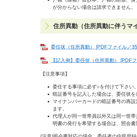
が分からない場合は請求できません。
住所異動（住所異動に伴うマ
委任状（住所異動） [PDFファイル／358
【記入例】委任状（住所異動） [PDFファ
【注意事項】
委任する事項に必ず○を付けて下さい
暗証番号を記入した場合は、委任状を
マイナンバーカードの暗証番号の再設
ます。
代理人が同一世帯員以外又は同一世帯
明書の発行を希望する場合は、照会書
(注意)照会書対応の場合、委任者の住民登