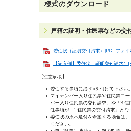
様式のダウンロード
戸籍の証明・住民票などの交
委任状（証明交付請求）[PDFファイル
【記入例】委任状（証明交付請求）[PD
【注意事項】
委任する事項に必ず○を付けて下さい
マイナンバー入り住民票や住民票コー
バー入り住民票の交付請求」や「3 
任事項が「1 住民票の交付請求」と
委任状の原本還付を希望する場合は、
ください。
戸籍（除籍）謄抄本、戸籍の附票、身