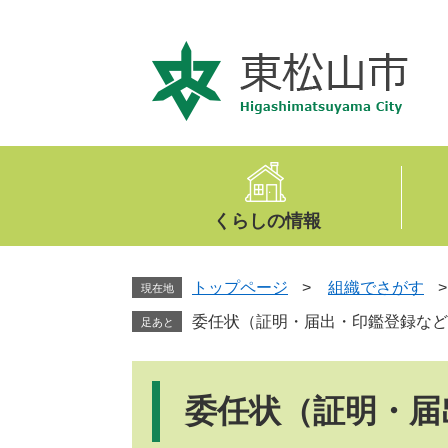
ペ
メ
ー
ニ
ジ
ュ
の
ー
先
を
頭
飛
で
ば
す
し
。
て
くらしの情報
本
文
へ
トップページ
>
組織でさがす
現在地
委任状（証明・届出・印鑑登録など
足あと
本
文
委任状（証明・届