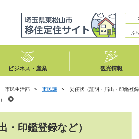
ふ
ビジネス・産業
観光情報
>
市民生活部
>
市民課
>
委任状（証明・届出・印鑑登録
）
出・印鑑登録など）