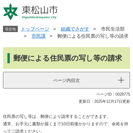
ペ
メ
ー
ニ
ジ
ュ
の
ー
先
を
トップページ
>
組織でさがす
>
市民生活部
現在地
頭
飛
>
市民課
>
郵便による住民票の写し等の請求
で
ば
す
し
本
。
て
文
郵便による住民票の写し等の請求
本
文
へ
ページ内目次
ページID：0028775
更新日：2025年12月17日更新
住民票の写し等は、郵便により請求することができます。
通常、お手元に書類が届くまで10日前後かかりますので、余裕を持
ってご請求ください。