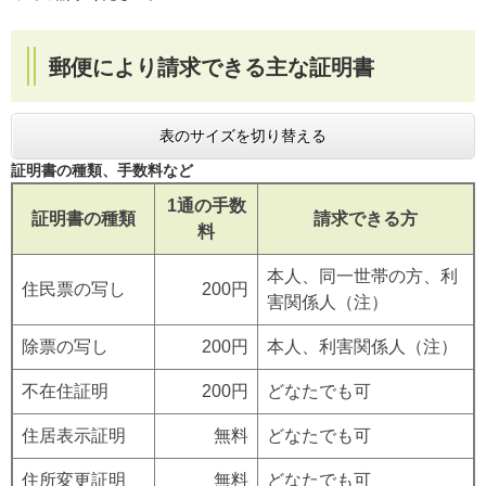
郵便により請求できる主な証明書
表のサイズを切り替える
証明書の種類、手数料など
1通の手数
証明書の種類
請求できる方
料
本人、同一世帯の方、利
住民票の写し
200円
害関係人（注）
除票の写し
200円
本人、利害関係人（注）
不在住証明
200円
どなたでも可
住居表示証明
無料
どなたでも可
住所変更証明
無料
どなたでも可