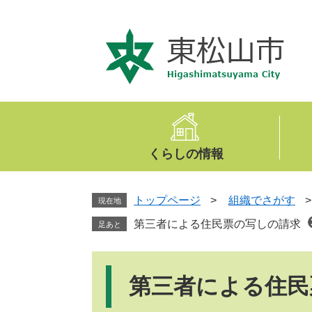
ペ
メ
ー
ニ
ジ
ュ
の
ー
先
を
頭
飛
で
ば
す
し
。
て
くらしの情報
本
文
へ
トップページ
>
組織でさがす
現在地
第三者による住民票の写しの請求
足あと
本
文
第三者による住民