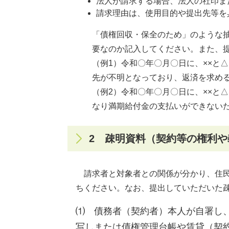
法人が請求する場合、法人の社印ま
請求理由は、使用目的や提出先等を
「債権回収・保全のため」のような
要なのか記入してください。また、
（例1）令和〇年〇月〇日に、××と
先が不明となっており、返済を求め
（例2）令和〇年〇月〇日に、××と
なり満期給付金の支払いができない
2 疎明資料（契約等の権利
請求者と対象者との関係が分かり、住民
ちください。なお、提出していただいた
⑴ 債務者（契約者）本人が自署し
写しまたは債権管理台帳や賃貸（契