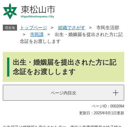
ペ
メ
ー
ニ
ジ
ュ
の
ー
先
を
トップページ
>
組織でさがす
>
市民生活部
現在地
頭
飛
>
市民課
>
出生・婚姻届を提出された方に記
で
ば
念証をお渡しします
す
し
。
て
本
本
文
出生・婚姻届を提出された方に記
文
へ
念証をお渡しします
ページ内目次
ページID：0002094
更新日：2025年9月1日更新