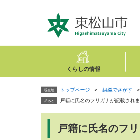
ペ
メ
ー
ニ
ジ
ュ
の
ー
先
を
頭
飛
で
ば
す
し
。
て
くらしの情報
本
文
へ
トップページ
>
組織でさがす
現在地
戸籍に氏名のフリガナが記載されま
足あと
本
文
戸籍に氏名のフリ