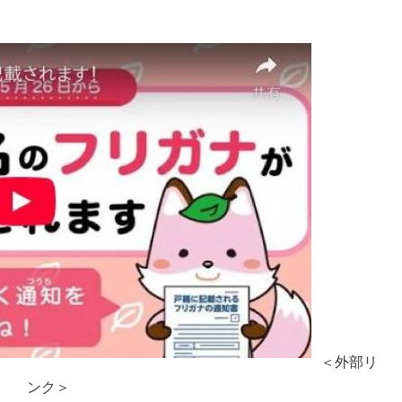
。
＜外部リ
ンク＞