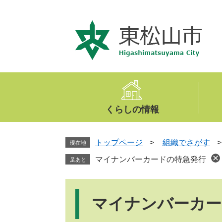
ペ
メ
ー
ニ
ジ
ュ
の
ー
先
を
頭
飛
で
ば
す
し
。
て
くらしの情報
本
文
へ
トップページ
>
組織でさがす
現在地
マイナンバーカードの特急発行
足あと
本
文
マイナンバーカー