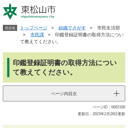
ペ
メ
ー
ニ
ジ
ュ
の
ー
先
を
トップページ
>
組織でさがす
>
市民生活部
現在地
頭
飛
>
市民課
>
印鑑登録証明書の取得方法につい
で
ば
て教えてください。
す
し
。
て
本
本
文
印鑑登録証明書の取得方法につい
文
へ
て教えてください。
ページ内目次
ページID：0002100
更新日：2023年2月28日更新