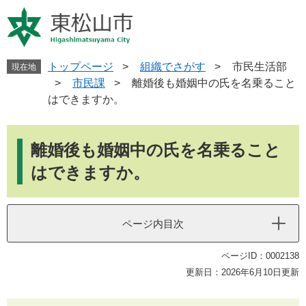
ペ
メ
ー
ニ
ジ
ュ
の
ー
先
を
トップページ
>
組織でさがす
>
市民生活部
現在地
頭
飛
>
市民課
>
離婚後も婚姻中の氏を名乗ること
で
ば
はできますか。
す
し
。
て
本
本
文
離婚後も婚姻中の氏を名乗ること
文
へ
はできますか。
ページ内目次
ページID：0002138
更新日：2026年6月10日更新