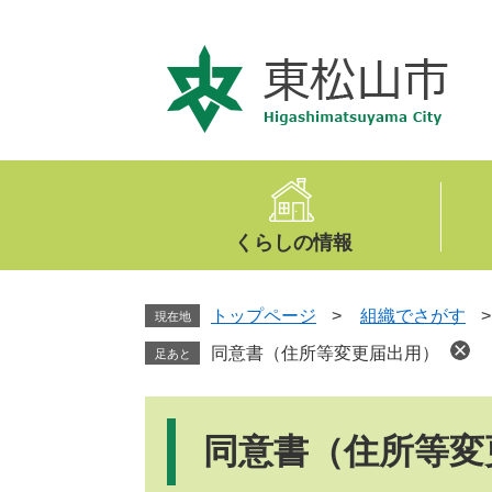
ペ
メ
ー
ニ
ジ
ュ
の
ー
先
を
頭
飛
で
ば
す
し
。
て
くらしの情報
本
文
へ
トップページ
>
組織でさがす
現在地
同意書（住所等変更届出用）
足あと
本
文
同意書（住所等変