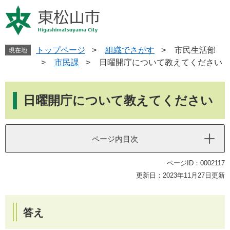
ペ
メ
ー
ニ
ジ
ュ
の
ー
先
を
トップページ
>
組織でさがす
>
市民生活部
現在地
頭
飛
>
市民課
>
日曜開庁について教えてください
で
ば
す
し
本
。
て
文
日曜開庁について教えてください
本
文
へ
ページ内目次
ページID：0002117
更新日：2023年11月27日更新
答え