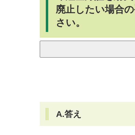
廃止したい場合の
さい。
A.答え