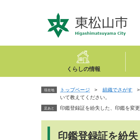
ペ
メ
ー
ニ
ジ
ュ
の
ー
先
を
頭
飛
で
ば
す
し
。
て
くらしの情報
本
文
へ
トップページ
>
組織でさがす
現在地
いて教えてください。
印鑑登録証を紛失した、印鑑を変更
足あと
本
文
印鑑登録証を紛失