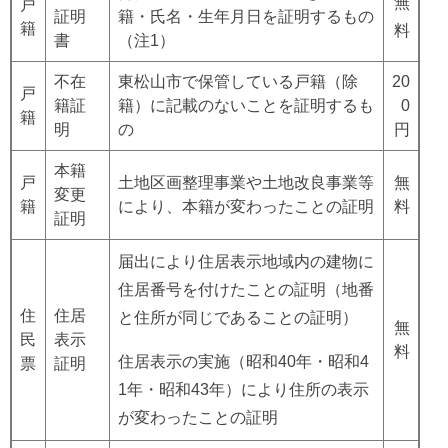
無
戸
証明
籍・氏名・生年月日を証明するもの
籍
料
書
（注1）
不在
東松山市で保管している戸籍（除
20
戸
籍証
籍）に記載のないことを証明するも
0
籍
明
の
円
本籍
戸
土地区画整理事業や土地改良事業等
無
変更
籍
により、本籍が変わったことの証明
料
証明
届出により住居表示地域内の建物に
住居番号を付けたことの証明（地番
住
住居
と住所が同じであることの証明）
無
民
表示
料
住居表示の実施（昭和40年・昭和4
票
証明
1年・昭和43年）により住所の表示
が変わったことの証明