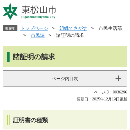
ペ
メ
ー
ニ
ジ
ュ
の
ー
先
を
トップページ
>
組織でさがす
>
市民生活部
現在地
頭
飛
>
市民課
>
諸証明の請求
で
ば
す
し
本
。
て
文
諸証明の請求
本
文
へ
ページ内目次
ページID：0036296
更新日：2025年12月19日更新
証明書の種類