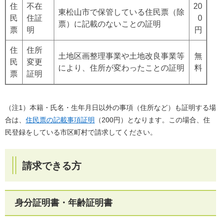
住
不在
20
東松山市で保管している住民票（除
民
住証
0
票）に記載のないことの証明
票
明
円
住
住所
土地区画整理事業や土地改良事業等
無
民
変更
により、住所が変わったことの証明
料
票
証明
​（注1）本籍・氏名・生年月日以外の事項（住所など）も証明する場
合は、
住民票の記載事項証明
（200円）となります。この場合、住
民登録をしている市区町村で請求してください。
請求できる方
身分証明書・年齢証明書