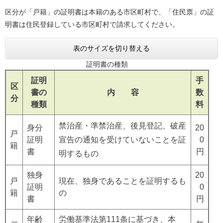
区分が「戸籍」の証明書は本籍のある市区町村で、「住民票」の証
明書は住民登録している市区町村で請求してください。
表のサイズを切り替える
証明書の種類
証明
手
区
書の
内 容
数
分
種類
料
​禁治産・準禁治産、後見登記、破産
身分
20
戸
証明
宣告の通知を受けていないことを証
0
籍
書
円
明するもの
独身
20
戸
​現在、独身であることを証明するも
証明
0
籍
の
書
円
年齢
労働基準法第111条に基づき、本