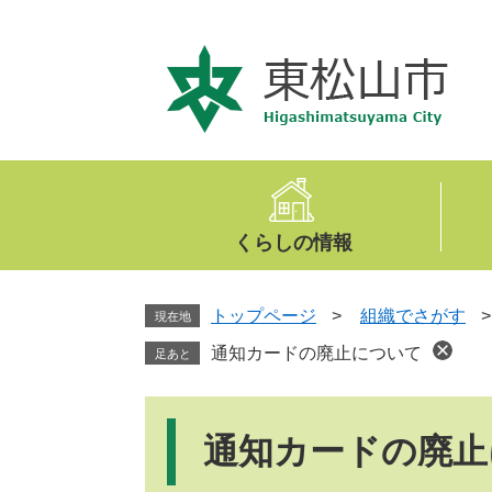
ペ
メ
ー
ニ
ジ
ュ
の
ー
先
を
頭
飛
で
ば
す
し
。
て
くらしの情報
本
文
へ
トップページ
>
組織でさがす
現在地
通知カードの廃止について
足あと
本
文
通知カードの廃止