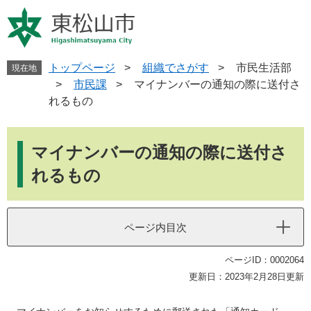
ペ
メ
ー
ニ
ジ
ュ
の
ー
先
を
トップページ
>
組織でさがす
>
市民生活部
現在地
頭
飛
>
市民課
>
マイナンバーの通知の際に送付さ
で
ば
れるもの
す
し
。
て
本
本
文
マイナンバーの通知の際に送付さ
文
へ
れるもの
ページ内目次
ページID：0002064
更新日：2023年2月28日更新