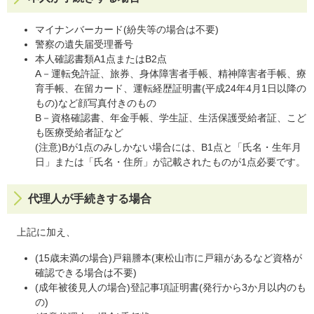
マイナンバーカード(紛失等の場合は不要)
警察の遺失届受理番号
本人確認書類A1点またはB2点
A－運転免許証、旅券、身体障害者手帳、精神障害者手帳、療
育手帳、在留カード、運転経歴証明書(平成24年4月1日以降の
もの)など顔写真付きのもの
B－資格確認書、年金手帳、学生証、生活保護受給者証、こど
も医療受給者証など
(注意)Bが1点のみしかない場合には、B1点と「氏名・生年月
日」または「氏名・住所」が記載されたものが1点必要です。
代理人が手続きする場合
上記に加え、
(15歳未満の場合)戸籍謄本(東松山市に戸籍があるなど資格が
確認できる場合は不要)
(成年被後見人の場合)登記事項証明書(発行から3か月以内のも
の)