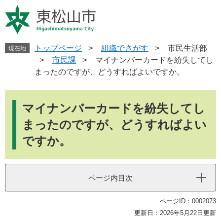
ペ
メ
ー
ニ
ジ
ュ
の
ー
先
を
トップページ
>
組織でさがす
>
市民生活部
現在地
頭
飛
>
市民課
>
マイナンバーカードを紛失してし
で
ば
まったのですが、どうすればよいですか。
す
し
。
て
本
本
文
マイナンバーカードを紛失してし
文
へ
まったのですが、どうすればよい
ですか。
ページ内目次
ページID：0002073
更新日：2026年5月22日更新