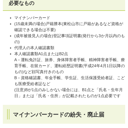
必要なもの
マイナンバーカード
(15歳未満の場合)戸籍謄本(東松山市に戸籍があるなど資格が
確認できる場合は不要)
(成年被後見人の場合)登記事項証明書(発行から3か月以内のも
の)
代理人の本人確認書類
本人確認書類A1点またはB2点
A－運転免許証、旅券、身体障害者手帳、精神障害者手帳、療
育手帳、在留カード、運転経歴証明書(平成24年4月1日以降の
もの)など顔写真付きのもの
B－資格確認書、年金手帳、学生証、生活保護受給者証、こど
も医療受給者証など
(注意)Bが1点のみしかない場合には、B1点と「氏名・生年月
日」または「氏名・住所」が記載されたものが1点必要です
マイナンバーカードの紛失・廃止届