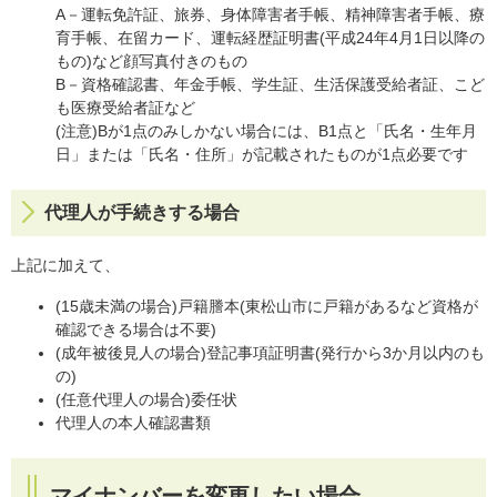
A－運転免許証、旅券、身体障害者手帳、精神障害者手帳、療
育手帳、在留カード、運転経歴証明書(平成24年4月1日以降の
もの)など顔写真付きのもの
B－資格確認書、年金手帳、学生証、生活保護受給者証、こど
も医療受給者証など
(注意)Bが1点のみしかない場合には、B1点と「氏名・生年月
日」または「氏名・住所」が記載されたものが1点必要です
代理人が手続きする場合
上記に加えて、
(15歳未満の場合)戸籍謄本(東松山市に戸籍があるなど資格が
確認できる場合は不要)
(成年被後見人の場合)登記事項証明書(発行から3か月以内のも
の)
(任意代理人の場合)委任状
代理人の本人確認書類
マイナンバーを変更したい場合