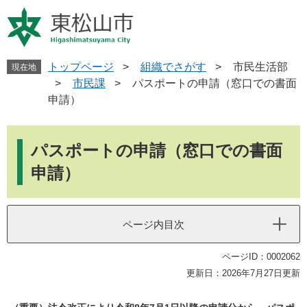
ペ
メ
ー
ニ
ジ
ュ
の
ー
先
を
トップページ
>
組織でさがす
>
市民生活部
現在地
頭
飛
>
市民課
>
パスポートの申請（窓口での書面
で
ば
申請）
す
し
。
て
本
本
文
パスポートの申請（窓口での書面
文
へ
申請）
ページ内目次
ページID：0002062
更新日：2026年7月27日更新