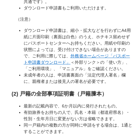
共通です）。
ダウンロード申請書もご利用いただけます。
（注意）
ダウンロード申請書は、縮小・拡大などを行わずにA4用
紙に片面印刷（裏面は白色）のうえ、ホチキス留めせず
にパスポートセンターへお持ちください。用紙や印刷の
状態によっては、受け付けできない場合がありますの
で、ご利用に際しては、
外務省ホームページ「パスポー
ト申請書ダウンロード」
＜外部リンク＞
の「使い方」、
「ご利用環境」、「マニュアル」をご確認ください。
未成年者の人は、申請書裏面の「法定代理人署名」欄
に、親権者または後見人の署名が必要です。
(2) 戸籍の全部事項証明書（戸籍謄本）
最新の記載内容で、6か月以内に発行されたもの。
有効旅券をお持ちの人で、氏名・本籍（都道府県名）・
性別・生年月日に変更がない方は省略できます。
同一戸籍内の複数の方が同時に申請をする場合は、1通と
することができます。