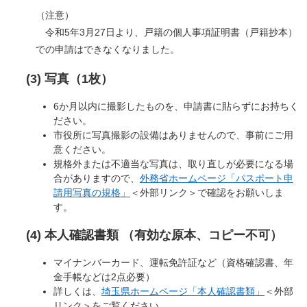
（注意）
令和5年3月27日より、戸籍の個人事項証明書（戸籍抄本）
での申請はできなくなりました。
(3) 写真（1枚）
6か月以内に撮影したものを、申請書に貼らずにお持ちく
ださい。
市役所に写真撮影の設備はありませんので、事前にご用
意ください。
規格外または不適当な写真は、取り直しが必要になる場
合がありますので、
外務省ホームページ「パスポート申
請用写真の規格」
＜外部リンク＞
で確認をお願いしま
す。
(4) 本人確認書類 （有効な原本、コピー不可）
マイナンバーカード、運転免許証など（資格確認書、年
金手帳などは2点必要）
詳しくは、
埼玉県ホームページ「本人確認書類」
＜外部
リンク＞
をご覧ください。