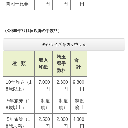
間同一旅券
円
円
円
（令和8年7月1日以降の手数料）
表のサイズを切り替える
埼玉
収入
合
種 類
県手
印紙
計
数料
10年旅券（1
7,000
2,300
9,300
8歳以上）
円
円
円
5年旅券（1
制度
制度
制度
8歳以上）
廃止
廃止
廃止
5年旅券（1
2,500
2,300
4,800
8歳未満）
円
円
円