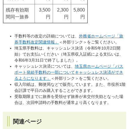
残存有効期
3,500
2,300
5,800
間同一旅券
円
円
円
手数料等の改定の詳細については、
外務省ホームページ「旅
券手数料改定関連情報」
＜外部リンク＞
をご覧ください。
埼玉県手数料は、キャッシュレス決済（令和5年10月2日開
始）でお支払いください（埼玉県収入証紙による支払いは、
令和6年3月31日で終了しました）。
キャッシュレス決済については、
埼玉県ホームページ「パス
ポート発給手数料の一部についてキャッシュレス決済ができ
るようになります」
＜外部リンク＞
をご覧ください。
収入印紙は、郵便局などで販売しています。また、市役所1階
会計課で平日のみ購入することができます。
受取期限までに旅券を受領せず旅券が未交付失効となった場
合は、次回申請時の手数料が通常より高くなります。
関連ページ