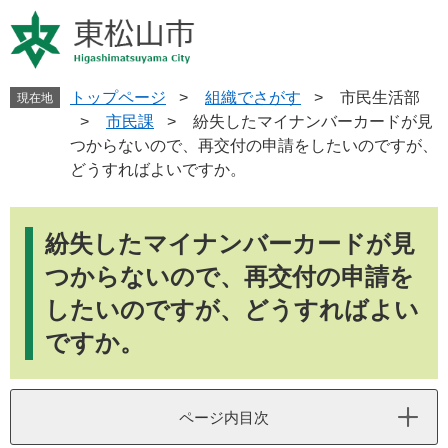
ペ
メ
ー
ニ
ジ
ュ
の
ー
先
を
トップページ
>
組織でさがす
>
市民生活部
現在地
頭
飛
>
市民課
>
紛失したマイナンバーカードが見
で
ば
つからないので、再交付の申請をしたいのですが、
す
し
どうすればよいですか。
。
て
本
本
文
文
紛失したマイナンバーカードが見
へ
つからないので、再交付の申請を
したいのですが、どうすればよい
ですか。
ページ内目次