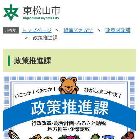
ペ
メ
ー
ニ
ジ
ュ
の
ー
先
を
トップページ
>
組織でさがす
>
政策財政部
現在地
頭
飛
>
政策推進課
で
ば
す
し
本
。
て
文
政策推進課
本
文
へ