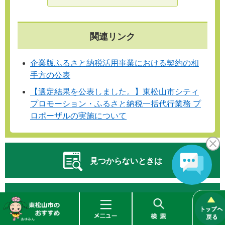
関連リンク
企業版ふるさと納税活用事業における契約の相
手方の公表
【選定結果を公表しました。】東松山市シティ
プロモーション・ふるさと納税一括代行業務 プ
ロポーザルの実施について
見つからないときは
東
メ
検
よくある質問と回答
松
ニ
索
山
ュ