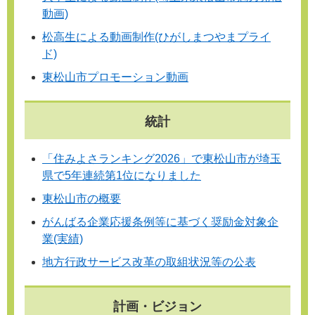
動画)
松高生による動画制作(ひがしまつやまプライ
ド)
東松山市プロモーション動画
統計
「住みよさランキング2026」で東松山市が埼玉
県で5年連続第1位になりました
東松山市の概要
がんばる企業応援条例等に基づく奨励金対象企
業(実績)
地方行政サービス改革の取組状況等の公表
計画・ビジョン