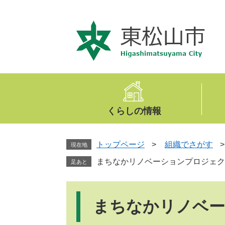
ペ
メ
ー
ニ
ジ
ュ
の
ー
先
を
頭
飛
で
ば
す
し
。
て
くらしの情報
本
文
へ
トップページ
>
組織でさがす
現在地
まちなかリノベーションプロジェク
足あと
本
文
まちなかリノベー