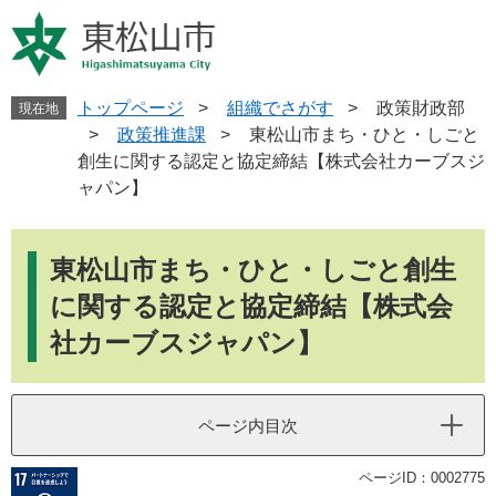
ペ
メ
ー
ニ
ジ
ュ
の
ー
先
を
トップページ
>
組織でさがす
>
政策財政部
現在地
頭
飛
>
政策推進課
>
東松山市まち・ひと・しごと
で
ば
創生に関する認定と協定締結【株式会社カーブスジ
す
し
ャパン】
。
て
本
本
文
文
東松山市まち・ひと・しごと創生
へ
に関する認定と協定締結【株式会
社カーブスジャパン】
ページ内目次
ページID：0002775