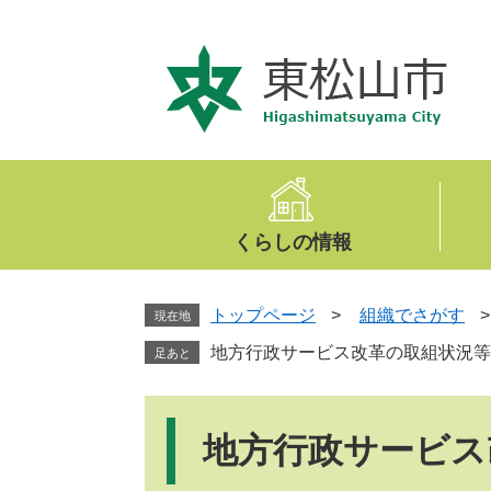
ペ
メ
ー
ニ
ジ
ュ
の
ー
先
を
頭
飛
で
ば
す
し
。
て
くらしの情報
本
文
へ
トップページ
>
組織でさがす
現在地
地方行政サービス改革の取組状況等
足あと
本
文
地方行政サービス