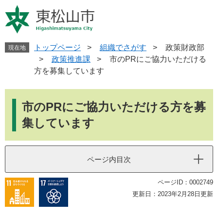
ペ
メ
ー
ニ
ジ
ュ
の
ー
先
を
トップページ
>
組織でさがす
>
政策財政部
現在地
頭
飛
>
政策推進課
>
市のPRにご協力いただける
で
ば
方を募集しています
す
し
。
て
本
本
文
市のPRにご協力いただける方を募
文
へ
集しています
ページ内目次
ページID：0002749
更新日：2023年2月28日更新