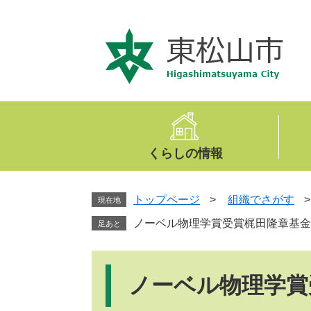
ペ
メ
ー
ニ
ジ
ュ
の
ー
先
を
頭
飛
で
ば
す
し
。
て
くらしの情報
本
文
へ
トップページ
>
組織でさがす
現在地
ノーベル物理学賞受賞梶田隆章基金
足あと
本
文
ノーベル物理学賞