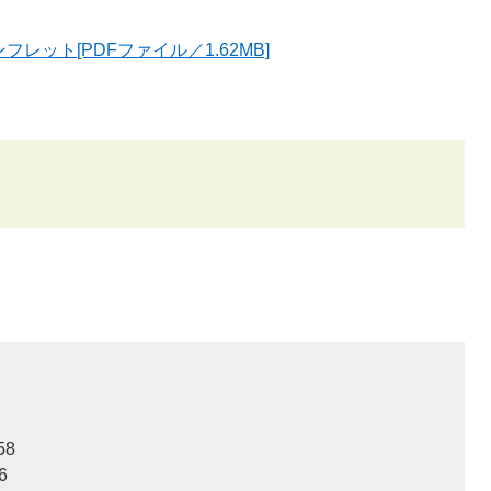
ット[PDFファイル／1.62MB]
58
6