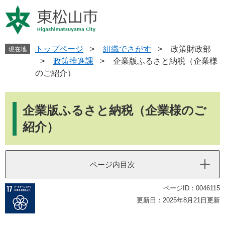
ペ
メ
ー
ニ
ジ
ュ
の
ー
先
を
トップページ
>
組織でさがす
>
政策財政部
現在地
頭
飛
>
政策推進課
>
企業版ふるさと納税（企業様
で
ば
のご紹介）
す
し
。
て
本
本
文
企業版ふるさと納税（企業様のご
文
へ
紹介）
ページ内目次
ページID：0046115
更新日：2025年8月21日更新