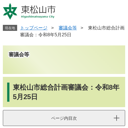
ペ
メ
ー
ニ
ジ
ュ
の
ー
先
を
トップページ
>
審議会等
>
東松山市総合計画
現在地
頭
飛
審議会：令和8年5月25日
で
ば
す
し
。
て
審議会等
本
文
へ
本
文
東松山市総合計画審議会：令和8年
5月25日
ページ内目次