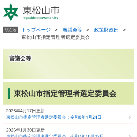
ペ
メ
ー
ニ
ジ
ュ
の
ー
先
を
トップページ
>
審議会等
>
政策財政部
>
現在地
頭
飛
東松山市指定管理者選定委員会
で
ば
す
し
。
て
審議会等
本
文
へ
本
文
東松山市指定管理者選定委員会
2026年4月17日更新
東松山市指定管理者選定委員会：令和8年4月24日
2026年1月30日更新
東松山市指定管理者選定委員会：令和7年10月22日