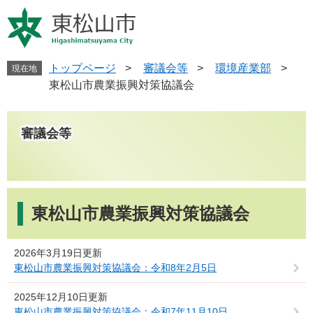
ペ
メ
ー
ニ
ジ
ュ
の
ー
先
を
トップページ
>
審議会等
>
環境産業部
>
現在地
頭
飛
東松山市農業振興対策協議会
で
ば
す
し
。
て
審議会等
本
文
へ
本
文
東松山市農業振興対策協議会
2026年3月19日更新
東松山市農業振興対策協議会：令和8年2月5日
2025年12月10日更新
東松山市農業振興対策協議会：令和7年11月10日