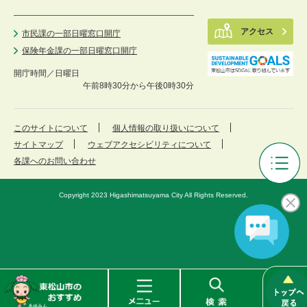
アクセス
市民課の一部日曜窓口開庁
保険年金課の一部日曜窓口開庁
開庁時間／
日曜日
午前8時30分から午後0時30分
このサイトについて
個人情報の取り扱いについて
サイトマップ
ウェブアクセシビリティについて
各課へのお問い合わせ
審
議
Copyright 2023 Higashimatsuyama City All Rights Reserved.
会
等
メ
ニ
ュ
ー
東
メ
検
松
ニ
索
山
ュ