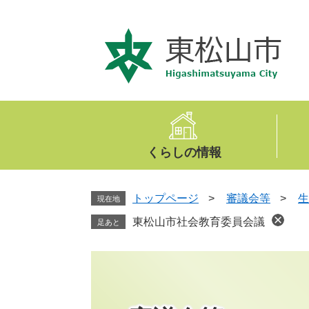
ペ
メ
ー
ニ
ジ
ュ
の
ー
先
を
頭
飛
で
ば
す
し
。
て
くらしの情報
本
文
へ
トップページ
>
審議会等
>
生
現在地
東松山市社会教育委員会議
足あと