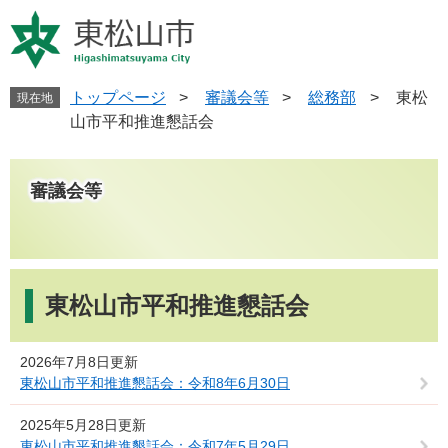
ペ
メ
ー
ニ
ジ
ュ
の
ー
先
を
トップページ
>
審議会等
>
総務部
>
東松
現在地
頭
飛
山市平和推進懇話会
で
ば
す
し
。
て
審議会等
本
文
へ
本
文
東松山市平和推進懇話会
2026年7月8日更新
東松山市平和推進懇話会：令和8年6月30日
2025年5月28日更新
東松山市平和推進懇話会：令和7年5月29日