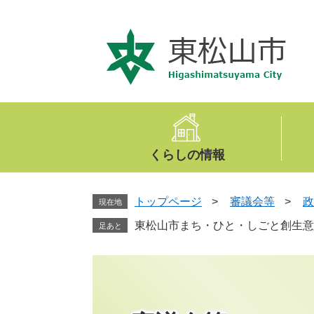
ペ
メ
ー
ニ
ジ
ュ
の
ー
先
を
頭
飛
で
ば
す
し
。
て
くらしの情報
本
文
へ
トップページ
>
審議会等
>
政
現在地
東松山市まち・ひと・しごと創生意
足あと