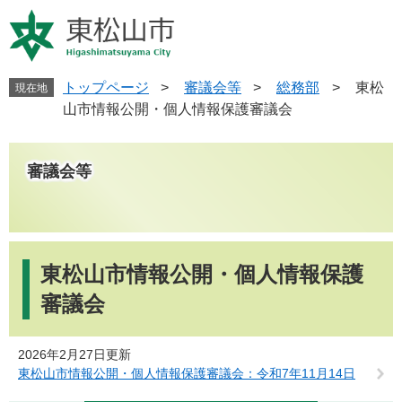
ペ
メ
ー
ニ
ジ
ュ
の
ー
先
を
トップページ
>
審議会等
>
総務部
>
東松
現在地
頭
飛
山市情報公開・個人情報保護審議会
で
ば
す
し
。
て
審議会等
本
文
へ
本
文
東松山市情報公開・個人情報保護
審議会
2026年2月27日更新
東松山市情報公開・個人情報保護審議会：令和7年11月14日