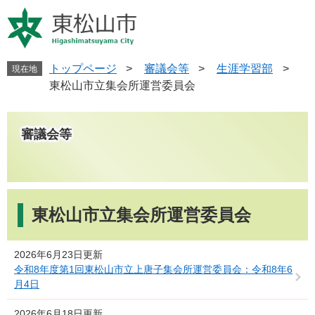
ペ
メ
ー
ニ
ジ
ュ
の
ー
先
を
トップページ
>
審議会等
>
生涯学習部
>
現在地
頭
飛
東松山市立集会所運営委員会
で
ば
す
し
。
て
審議会等
本
文
へ
本
文
東松山市立集会所運営委員会
2026年6月23日更新
令和8年度第1回東松山市立上唐子集会所運営委員会：令和8年6
月4日
2026年6月18日更新