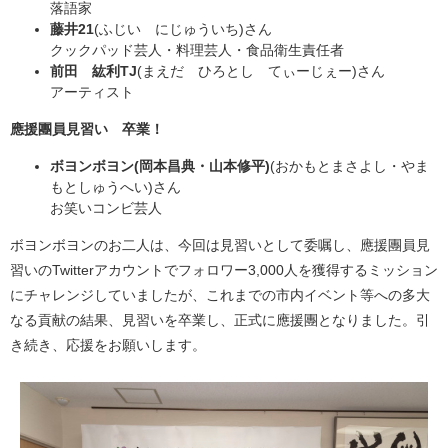
落語家
藤井21
(ふじい にじゅういち)さん
クックパッド芸人・料理芸人・食品衛生責任者
前田 紘利TJ
(まえだ ひろとし てぃーじぇー)さん
アーティスト
應援團員見習い
卒業！
ボヨンボヨン(岡本昌典・山本修平)
(おかもとまさよし・やま
もとしゅうへい)さん
お笑いコンビ芸人
ボヨンボヨンのお二人は、今回は見習いとして委嘱し、應援團員見
習いのTwitterアカウントでフォロワー3,000人を獲得するミッション
にチャレンジしていましたが、これまでの市内イベント等への多大
なる貢献の結果、見習いを卒業し、正式に應援團となりました。引
き続き、応援をお願いします。