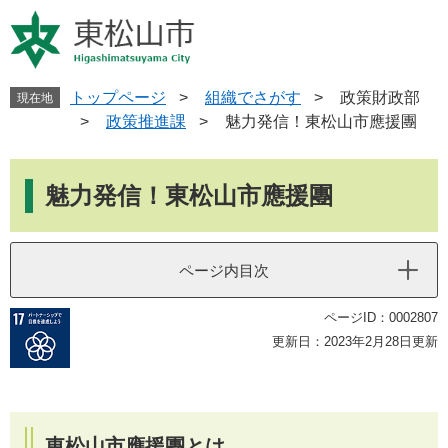
ペ
メ
ー
ニ
ジ
ュ
の
ー
先
を
トップページ
>
組織でさがす
>
政策財政部
現在地
頭
飛
>
政策推進課
>
魅力発信！東松山市應援團
で
ば
す
し
本
。
て
文
魅力発信！東松山市應援團
本
文
へ
ページ内目次
ページID：0002807
更新日：2023年2月28日更新
東松山市應援團とは