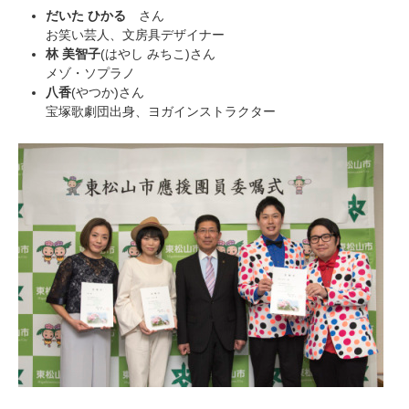
だいた ひかる
さん
お笑い芸人、文房具デザイナー
林 美智子
(はやし みちこ)さん
メゾ・ソプラノ
八香
(やつか)さん
宝塚歌劇団出身、ヨガインストラクター