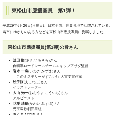
東松山市應援團員 第1弾！
平成29年6月26日(月曜日)、日本全国、世界各地で活躍されている、
当市にゆかりのある方などを東松山市應援團員に委嘱しました。
東松山市應援團員(第1弾)の皆さん
浅田 顕
(あさだ あきら)さん
自転車ロードレースチームエキップアサダ監督
岩木 一麻
(いわき かずま)さん
「このミステリーがすごい!」大賞受賞作家
絵子猫
(えこねこ)さん
イラストレーター
大山 光一
(おおやま こういち)さん
アルピニスト
花愛 瑞穂
(かわい みずほ)さん
元宝塚歌劇団星組
さくま ひでき
さん