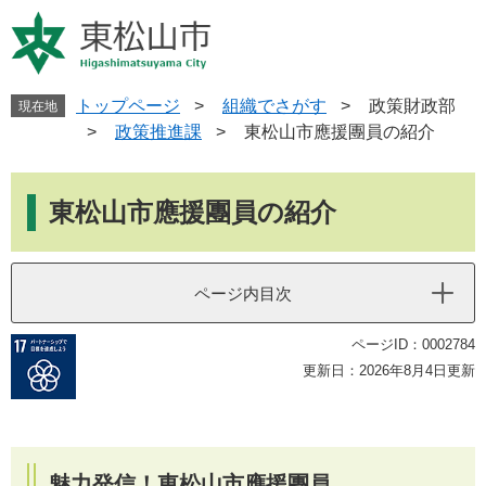
ペ
メ
ー
ニ
ジ
ュ
の
ー
先
を
トップページ
>
組織でさがす
>
政策財政部
現在地
頭
飛
>
政策推進課
>
東松山市應援團員の紹介
で
ば
す
し
本
。
て
文
東松山市應援團員の紹介
本
文
へ
ページ内目次
ページID：0002784
更新日：2026年8月4日更新
魅力発信！東松山市應援團員