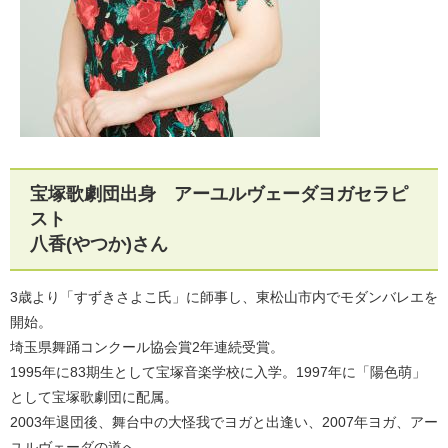
宝塚歌劇団出身 アーユルヴェーダヨガセラピ
スト
八香(やつか)さん
3歳より「すずきさよこ氏」に師事し、東松山市内でモダンバレエを
開始。
埼玉県舞踊コンクール協会賞2年連続受賞。
1995年に83期生として宝塚音楽学校に入学。1997年に「陽色萌」
として宝塚歌劇団に配属。
2003年退団後、舞台中の大怪我でヨガと出逢い、2007年ヨガ、アー
ユルヴェーダの道へ。