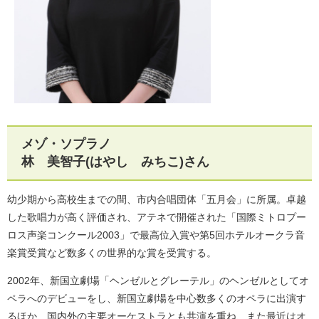
メゾ・ソプラノ
林 美智子(はやし みちこ)さん
幼少期から高校生までの間、市内合唱団体「五月会」に所属。卓越
した歌唱力が高く評価され、アテネで開催された「国際ミトロプー
ロス声楽コンクール2003」で最高位入賞や第5回ホテルオークラ音
楽賞受賞など数多くの世界的な賞を受賞する。
2002年、新国立劇場「ヘンゼルとグレーテル」のヘンゼルとしてオ
ペラへのデビューをし、新国立劇場を中心数多くのオペラに出演す
るほか、国内外の主要オーケストラとも共演を重ね、また最近はオ