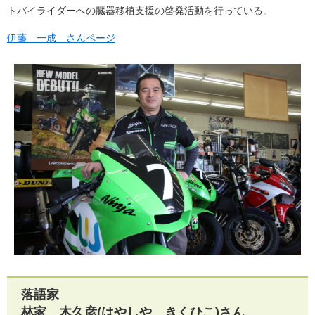
トバイライダーへの臓器移植支援の啓発活動を行っている。
伊藤 一成 さんページ
落語家
林家 木久彦(はやしや きくひこ)さん