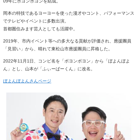
09年にボヨンボヨンを結成。
岡本の特技であるヨーヨーを使った漫才やコント、パフォーマンス
でテレビやイベントに多数出演。
首都圏住みます芸人としても活躍中。
2019年、市内イベント等への多大なる貢献が評価され、應援團員
「見習い」から、晴れて東松山市應援團員に昇格した。
2022年11月1日、コンビ名を「ボヨンボヨン」から「ぼよんぼよ
ん」とし、山本が「ふぃーばーくん」に改名。
ぼよんぼよんさんページ