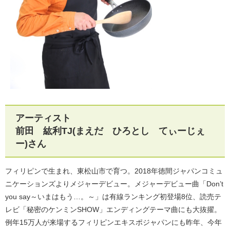
アーティスト
前田 紘利TJ(まえだ ひろとし てぃーじぇ
ー)さん
フィリピンで生まれ、東松山市で育つ。2018年徳間ジャパンコミュ
ニケーションズよりメジャーデビュー。メジャーデビュー曲「Don’t
you say～いまはもう…。～」は有線ランキング初登場8位、読売テ
レビ「秘密のケンミンSHOW」エンディングテーマ曲にも大抜擢。
例年15万人が来場するフィリピンエキスポジャパンにも昨年、今年