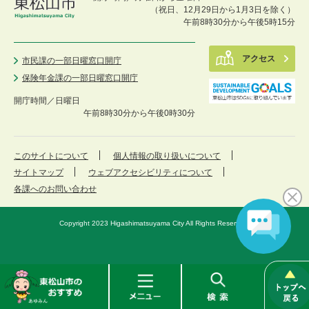
（祝日、12月29日から1月3日を除く）
午前8時30分から午後5時15分
アクセス
市民課の一部日曜窓口開庁
保険年金課の一部日曜窓口開庁
開庁時間／
日曜日
午前8時30分から午後0時30分
このサイトについて
個人情報の取り扱いについて
サイトマップ
ウェブアクセシビリティについて
各課へのお問い合わせ
Copyright 2023 Higashimatsuyama City All Rights Reserved.
東
メ
検
松
ニ
索
山
ュ