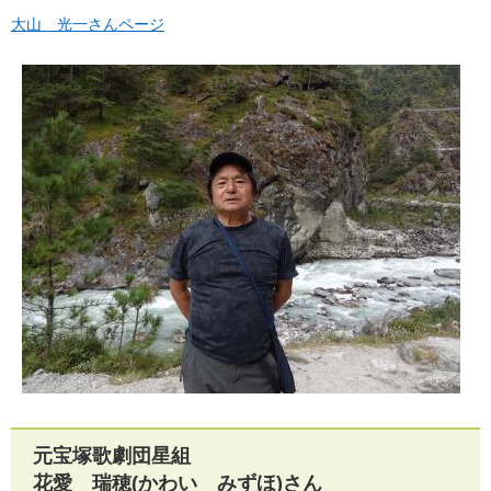
大山 光一さんページ
元宝塚歌劇団星組
花愛 瑞穂(かわい みずほ)さん