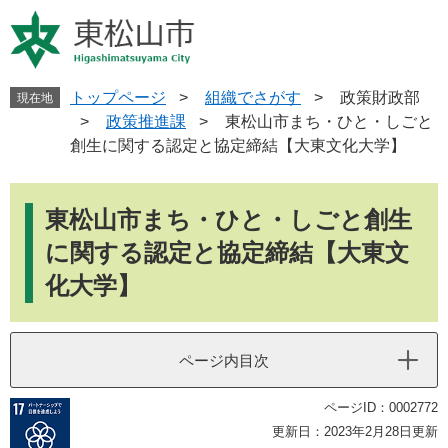
ペ
メ
ー
ニ
ジ
ュ
の
ー
先
を
トップページ
>
組織でさがす
>
政策財政部
現在地
頭
飛
>
政策推進課
>
東松山市まち・ひと・しごと
で
ば
創生に関する認定と協定締結【大東文化大学】
す
し
。
て
本
本
文
東松山市まち・ひと・しごと創生
文
へ
に関する認定と協定締結【大東文
化大学】
ページ内目次
ページID：0002772
更新日：2023年2月28日更新