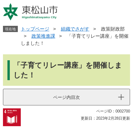
ペ
メ
ー
ニ
ジ
ュ
の
ー
先
を
トップページ
>
組織でさがす
>
政策財政部
現在地
頭
飛
>
政策推進課
>
「子育てリレー講座」を開催
で
ば
しました！
す
し
。
て
本
本
文
「子育てリレー講座」を開催しま
文
へ
した！
ページ内目次
ページID：0002700
更新日：2023年2月28日更新