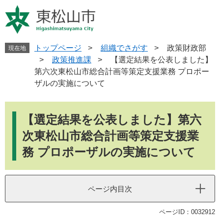
ペ
メ
ー
ニ
ジ
ュ
の
ー
先
を
トップページ
>
組織でさがす
>
政策財政部
現在地
頭
飛
>
政策推進課
>
【選定結果を公表しました】
で
ば
第六次東松山市総合計画等策定支援業務 プロポー
す
し
ザルの実施について
。
て
本
本
文
文
【選定結果を公表しました】第六
へ
次東松山市総合計画等策定支援業
務 プロポーザルの実施について
ページ内目次
ページID：0032912