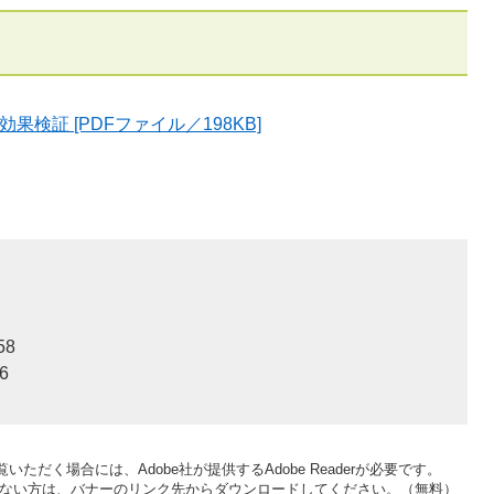
検証 [PDFファイル／198KB]
58
6
いただく場合には、Adobe社が提供するAdobe Readerが必要です。
をお持ちでない方は、バナーのリンク先からダウンロードしてください。（無料）