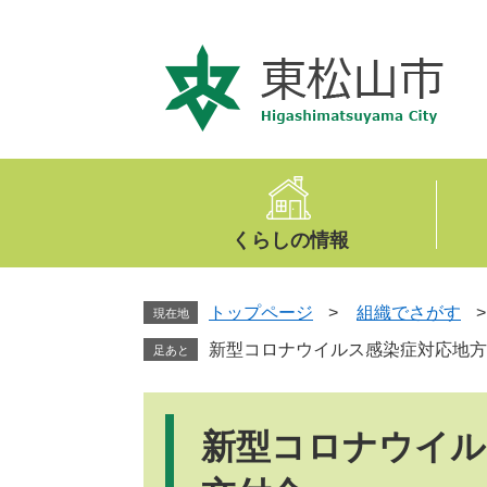
ペ
メ
ー
ニ
ジ
ュ
の
ー
先
を
頭
飛
で
ば
す
し
。
て
くらしの情報
本
文
へ
トップページ
>
組織でさがす
現在地
新型コロナウイルス感染症対応地方
足あと
本
文
新型コロナウイル